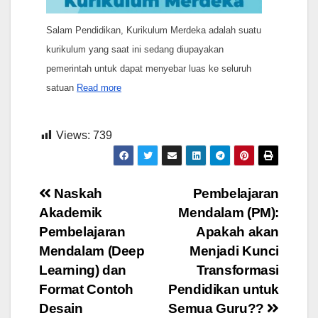
Salam Pendidikan, Kurikulum Merdeka adalah suatu
kurikulum yang saat ini sedang diupayakan
pemerintah untuk dapat menyebar luas ke seluruh
satuan
Read more
Views:
739
Post
Naskah
Pembelajaran
Akademik
Mendalam (PM):
navigation
Pembelajaran
Apakah akan
Mendalam (Deep
Menjadi Kunci
Learning) dan
Transformasi
Format Contoh
Pendidikan untuk
Desain
Semua Guru??