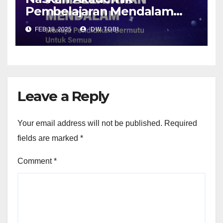
Pembelajaran Mendalam
(Deep Learning) dan Format
FEB 18, 2025
DW TOBI
Contoh Desain Pembelajaran
Leave a Reply
Your email address will not be published.
Required
fields are marked
*
Comment
*