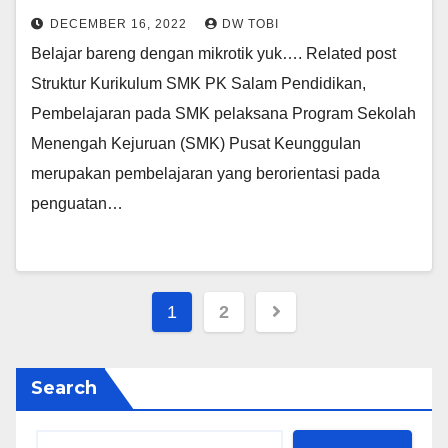
DECEMBER 16, 2022
DW TOBI
Belajar bareng dengan mikrotik yuk…. Related post
Struktur Kurikulum SMK PK Salam Pendidikan,
Pembelajaran pada SMK pelaksana Program Sekolah
Menengah Kejuruan (SMK) Pusat Keunggulan
merupakan pembelajaran yang berorientasi pada
penguatan…
Posts
1
2
pagination
Search