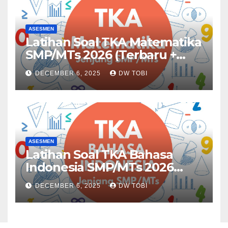
ASESMEN
Latihan Soal TKA Matematika
SMP/MTs 2026 (Terbaru +
Lengkap)
DECEMBER 6, 2025
DW TOBI
ASESMEN
Latihan Soal TKA Bahasa
Indonesia SMP/MTs 2026
(Lengkap + Pembahasan)
DECEMBER 6, 2025
DW TOBI