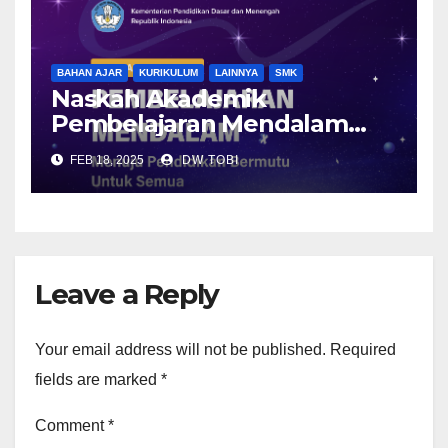
BAHAN AJAR
KURIKULUM
LAINNYA
SMK
Naskah Akademik
Pembelajaran Mendalam
(Deep Learning) dan Format
FEB 18, 2025
DW TOBI
Contoh Desain Pembelajaran
Leave a Reply
Your email address will not be published.
Required
fields are marked
*
Comment
*