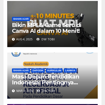
BAHAN AJAR
Bikin MPI & Game Seru di
Canva AI dalam 10 Menit!
AUG 4, 2025
DW TOBI
BAHAN AJAR
DAPODIK
KURIKULUM
LAINNYA
Masa Depan Pendidikan
Indonesia: Pentingnya
Koding dan Kecerdasan
MAR 4, 2025
DW TOBI
Artifisial di Sekolah Dasar
dan Menengah